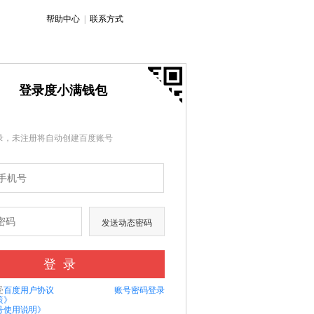
帮助中心
|
联系方式
普
二
通
维
登录度小满钱包
登
码
录
登
录
录，未注册将自动创建百度账号
发送动态密码
受
百度用户协议
账号密码登录
策》
号使用说明》