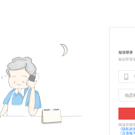
短信登录
验证即登
手
机
号
动
态
密
码
阅读并接
《隐私政
《百度账